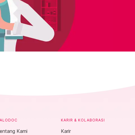
ALODOC
KARIR & KOLABORASI
entang Kami
Karir