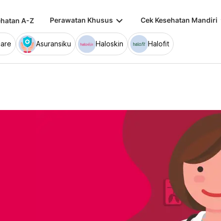
keyboard_arrow_down
keybo
Perawatan Khusus
Cek Kesehatan Mandiri
hatan A-Z
are
Asuransiku
Haloskin
Halofit