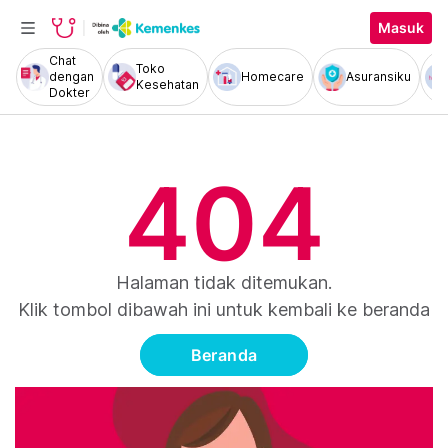
Masuk
Chat
Toko
dengan
Homecare
Asuransiku
Kesehatan
Dokter
404
Halaman tidak ditemukan.
Klik tombol dibawah ini untuk kembali ke beranda
Beranda