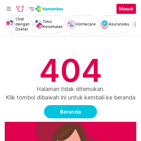
Masuk
Chat
Toko
dengan
Homecare
Asuransiku
Kesehatan
Dokter
404
Halaman tidak ditemukan.
Klik tombol dibawah ini untuk kembali ke beranda
Beranda