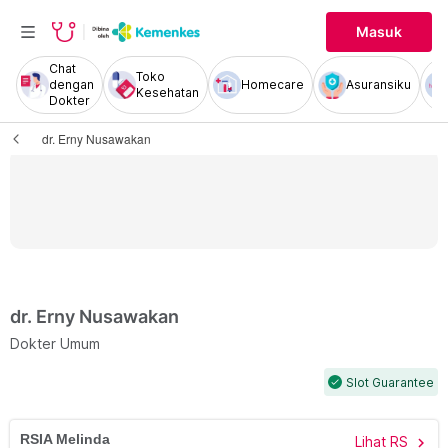
Masuk
Chat
Toko
dengan
Homecare
Asuransiku
Kesehatan
Dokter
dr. Erny Nusawakan
dr. Erny Nusawakan
Dokter Umum
Slot Guarantee
check
RSIA Melinda
Lihat RS
chevron_right