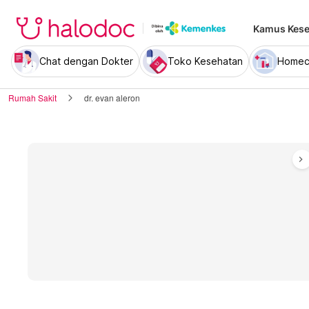
Kamus Kese
Chat dengan Dokter
Toko Kesehatan
Homec
Rumah Sakit
dr. evan aleron
chevron_right