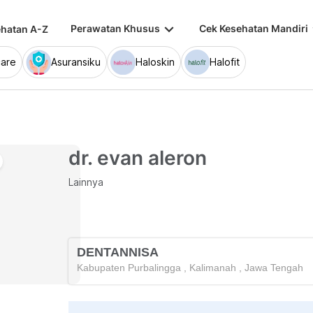
keyboard_arrow_down
keybo
Perawatan Khusus
Cek Kesehatan Mandiri
hatan A-Z
are
Asuransiku
Haloskin
Halofit
dr. evan aleron
Lainnya
DENTANNISA
Kabupaten Purbalingga
,
Kalimanah
,
Jawa Tengah