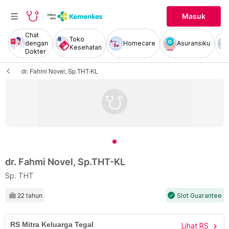
Masuk
Chat
Toko
dengan
Homecare
Asuransiku
Kesehatan
Dokter
dr. Fahmi Novel, Sp.THT-KL
dr. Fahmi Novel, Sp.THT-KL
Sp. THT
22 tahun
Slot Guarantee
check
RS Mitra Keluarga Tegal
Lihat RS
chevron_right