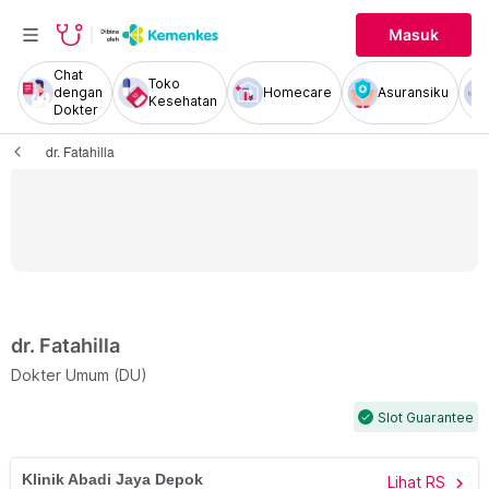
Masuk
Chat
Toko
dengan
Homecare
Asuransiku
Kesehatan
Dokter
dr. Fatahilla
dr. Fatahilla
Dokter Umum (DU)
Slot Guarantee
check
Klinik Abadi Jaya Depok
Lihat RS
chevron_right