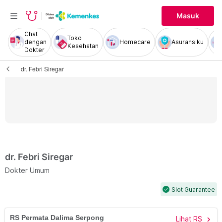
Masuk
Chat
Toko
dengan
Homecare
Asuransiku
Kesehatan
Dokter
dr. Febri Siregar
dr. Febri Siregar
Dokter Umum
Slot Guarantee
check
RS Permata Dalima Serpong
Lihat RS
chevron_right