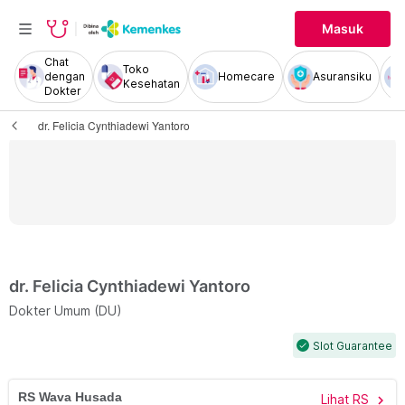
Masuk
Chat
Toko
dengan
Homecare
Asuransiku
Kesehatan
Dokter
dr. Felicia Cynthiadewi Yantoro
dr. Felicia Cynthiadewi Yantoro
Dokter Umum (DU)
Slot Guarantee
check
RS Wava Husada
Lihat RS
chevron_right