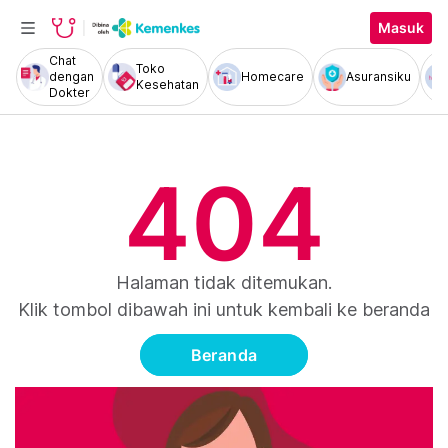
Masuk
Chat
Toko
dengan
Homecare
Asuransiku
Kesehatan
Dokter
404
Halaman tidak ditemukan.
Klik tombol dibawah ini untuk kembali ke beranda
Beranda