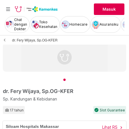
Masuk
Chat
Toko
dengan
Homecare
Asuransiku
Kesehatan
Dokter
dr. Fery Wijaya, Sp.OG-KFER
dr. Fery Wijaya, Sp.OG-KFER
Sp. Kandungan & Kebidanan
17 tahun
Slot Guarantee
check
Siloam Hospitals Makassar
Lihat RS
chevron_right