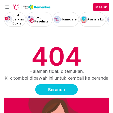
Masuk
Chat
Toko
dengan
Homecare
Asuransiku
Kesehatan
Dokter
404
Halaman tidak ditemukan.
Klik tombol dibawah ini untuk kembali ke beranda
Beranda