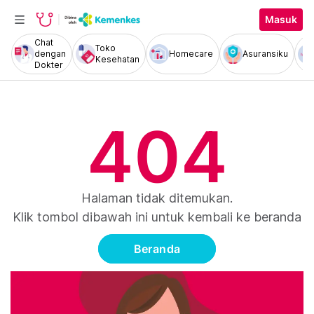
Masuk
Chat
Toko
dengan
Homecare
Asuransiku
Kesehatan
Dokter
404
Halaman tidak ditemukan.
Klik tombol dibawah ini untuk kembali ke beranda
Beranda