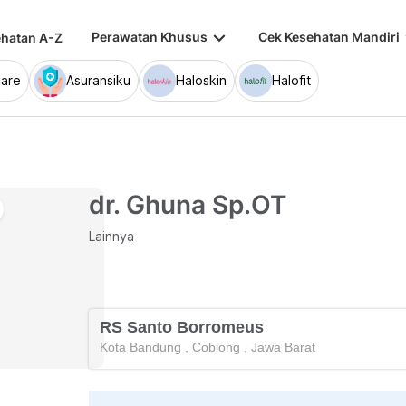
keyboard_arrow_down
keybo
Perawatan Khusus
Cek Kesehatan Mandiri
hatan A-Z
are
Asuransiku
Haloskin
Halofit
dr. Ghuna Sp.OT
Lainnya
RS Santo Borromeus
Kota Bandung
,
Coblong
,
Jawa Barat