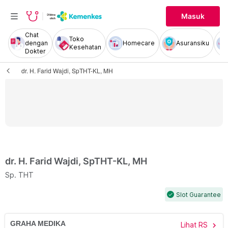
Masuk
Chat
Toko
dengan
Homecare
Asuransiku
Kesehatan
Dokter
dr. H. Farid Wajdi, SpTHT-KL, MH
dr. H. Farid Wajdi, SpTHT-KL, MH
Sp. THT
Slot Guarantee
check
GRAHA MEDIKA
Lihat RS
chevron_right