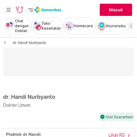
Masuk
Chat
Toko
dengan
Homecare
Asuransiku
Kesehatan
Dokter
dr. Handi Nurbyanto
dr. Handi Nurbyanto
Dokter Umum
Slot Guarantee
check
Praktek dr Handi
Lihat RS
chevron_right