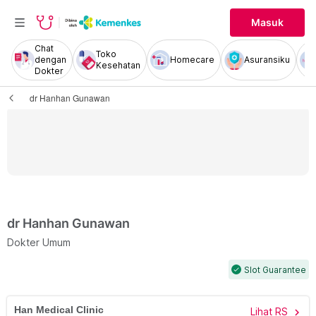
Masuk
Chat
Toko
dengan
Homecare
Asuransiku
Kesehatan
Dokter
dr Hanhan Gunawan
dr Hanhan Gunawan
Dokter Umum
Slot Guarantee
check
Han Medical Clinic
Lihat RS
chevron_right