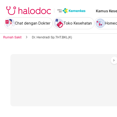
Kamus Kese
Chat dengan Dokter
Toko Kesehatan
Homec
Rumah Sakit
Dr. Hendradi Sp.THT.BKL(K)
chevron_right