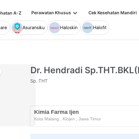
keyboard_arrow_down
keybo
Perawatan Khusus
Cek Kesehatan Mandiri
hatan A-Z
are
Asuransiku
Haloskin
Halofit
Dr. Hendradi Sp.THT.BKL(
Sp. THT
Kimia Farma Ijen
Kota Malang
,
Klojen
,
Jawa Timur