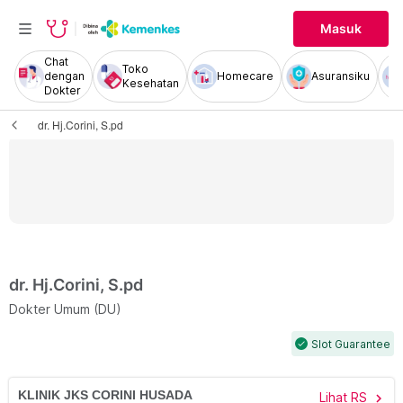
Masuk
Chat
Toko
dengan
Homecare
Asuransiku
Kesehatan
Dokter
dr. Hj.Corini, S.pd
dr. Hj.Corini, S.pd
Dokter Umum (DU)
Slot Guarantee
check
KLINIK JKS CORINI HUSADA
Lihat RS
chevron_right