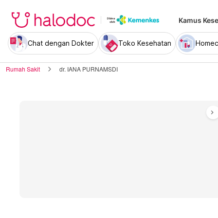
Kamus Kese
Chat dengan Dokter
Toko Kesehatan
Homec
Rumah Sakit
dr. IANA PURNAMSDI
chevron_right