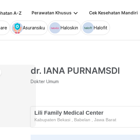
keyboard_arrow_down
keybo
Perawatan Khusus
Cek Kesehatan Mandiri
hatan A-Z
are
Asuransiku
Haloskin
Halofit
dr. IANA PURNAMSDI
Dokter Umum
Lili Family Medical Center
Kabupaten Bekasi
,
Babelan
,
Jawa Barat