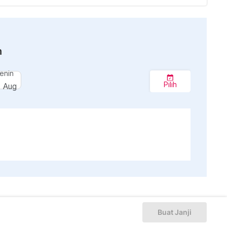
n
enin
Pilih
7 Aug
Buat Janji