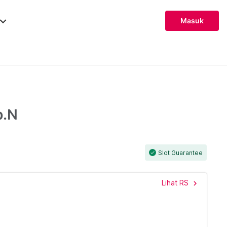
ard_arrow_down
Masuk
p.N
Slot Guarantee
check
Lihat RS
chevron_right