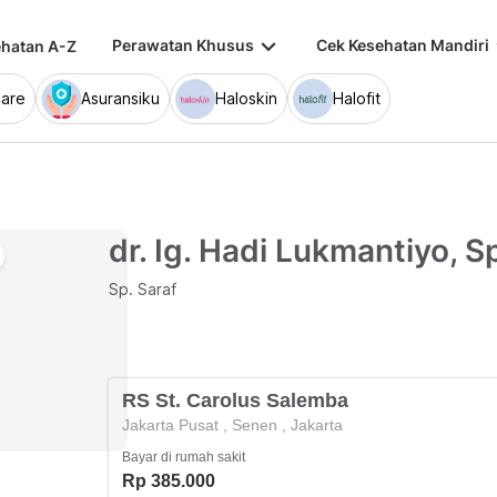
keyboard_arrow_down
keybo
Perawatan Khusus
Cek Kesehatan Mandiri
hatan A-Z
are
Asuransiku
Haloskin
Halofit
dr. Ig. Hadi Lukmantiyo, S
Sp. Saraf
RS St. Carolus Salemba
Jakarta Pusat
,
Senen
,
Jakarta
Bayar di rumah sakit
Rp 385.000