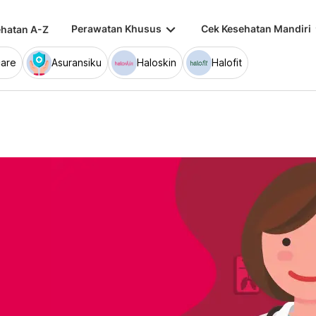
keyboard_arrow_down
keybo
Perawatan Khusus
Cek Kesehatan Mandiri
hatan A-Z
are
Asuransiku
Haloskin
Halofit