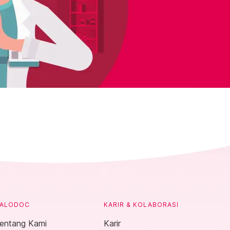
ALODOC
KARIR & KOLABORASI
entang Kami
Karir