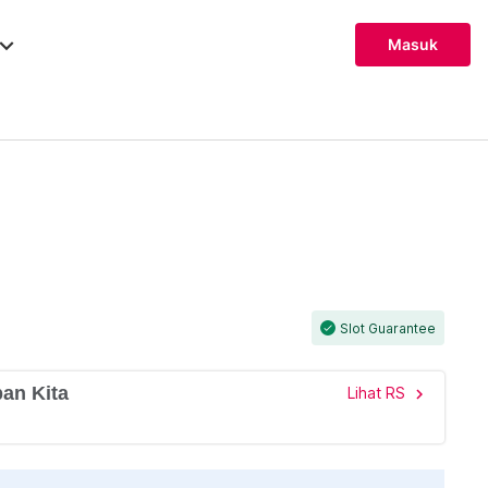
ard_arrow_down
Masuk
Slot Guarantee
check
an Kita
Lihat RS
chevron_right