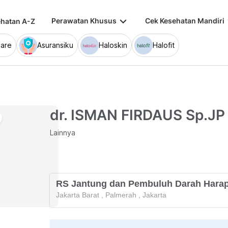
keyboard_arrow_down
keybo
Perawatan Khusus
Cek Kesehatan Mandiri
hatan A-Z
are
Asuransiku
Haloskin
Halofit
dr. ISMAN FIRDAUS Sp.JP
Lainnya
RS Jantung dan Pembuluh Darah Harap
Jakarta Barat
,
Palmerah
,
Jakarta