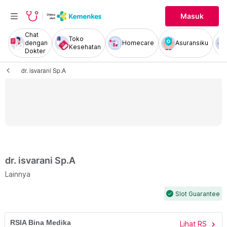
Masuk
Chat
Toko
dengan
Homecare
Asuransiku
Kesehatan
Dokter
dr. isvarani Sp.A
dr. isvarani Sp.A
Lainnya
Slot Guarantee
check
RSIA Bina Medika
Lihat RS
chevron_right