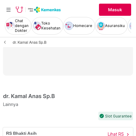
Masuk
Chat
Toko
dengan
Homecare
Asuransiku
Kesehatan
Dokter
dr. Kamal Anas Sp.B
dr. Kamal Anas Sp.B
Lainnya
Slot Guarantee
check
RS Bhakti Asih
Lihat RS
chevron_right