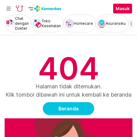
Masuk
Chat
Toko
dengan
Homecare
Asuransiku
Kesehatan
Dokter
404
Halaman tidak ditemukan.
Klik tombol dibawah ini untuk kembali ke beranda
Beranda