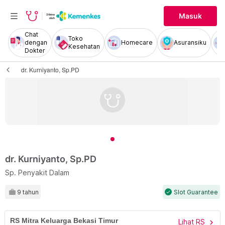
Masuk
Chat
Toko
dengan
Homecare
Asuransiku
Kesehatan
Dokter
dr. Kurniyanto, Sp.PD
dr. Kurniyanto, Sp.PD
Sp. Penyakit Dalam
9 tahun
Slot Guarantee
check
RS Mitra Keluarga Bekasi Timur
Lihat RS
chevron_right