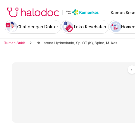
Kamus Kese
Chat dengan Dokter
Toko Kesehatan
Homec
Rumah Sakit
dr. Larona Hydravianto, Sp. OT (K), Spine, M. Kes
chevron_right