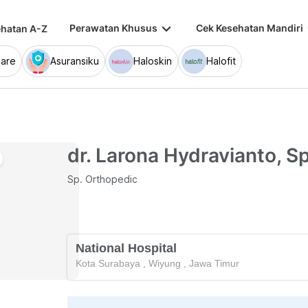
keyboard_arrow_down
keybo
Perawatan Khusus
Cek Kesehatan Mandiri
hatan A-Z
are
Asuransiku
Haloskin
Halofit
dr. Larona Hydravianto, Sp
Sp. Orthopedic
National Hospital
Kota Surabaya
,
Wiyung
,
Jawa Timur