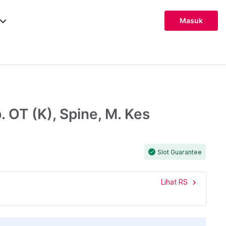
ard_arrow_down
Masuk
. OT (K), Spine, M. Kes
Slot Guarantee
check
Lihat RS
chevron_right