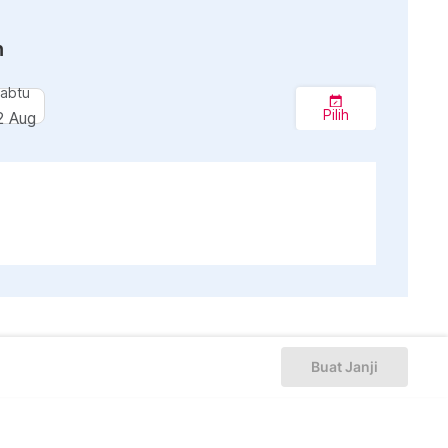
n
abtu
Pilih
2 Aug
Buat Janji