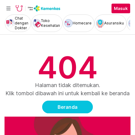
Masuk
Chat
Toko
dengan
Homecare
Asuransiku
Kesehatan
Dokter
404
Halaman tidak ditemukan.
Klik tombol dibawah ini untuk kembali ke beranda
Beranda