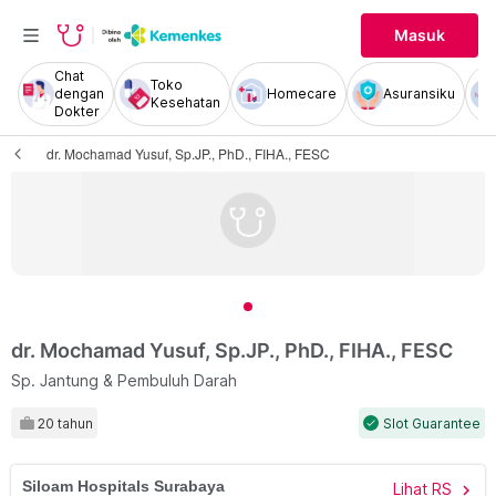
Masuk
Chat
Toko
dengan
Homecare
Asuransiku
Kesehatan
Dokter
dr. Mochamad Yusuf, Sp.JP., PhD., FIHA., FESC
dr. Mochamad Yusuf, Sp.JP., PhD., FIHA., FESC
Sp. Jantung & Pembuluh Darah
20 tahun
Slot Guarantee
check
Siloam Hospitals Surabaya
Lihat RS
chevron_right