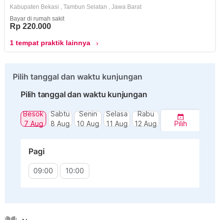
Kabupaten Bekasi
,
Tambun Selatan
,
Jawa Barat
Bayar di rumah sakit
Rp 220.000
1 tempat praktik lainnya
chevron_right
Pilih tanggal dan waktu kunjungan
Pilih tanggal dan waktu kunjungan
Besok
Sabtu
Senin
Selasa
Rabu
7 Aug
8 Aug
10 Aug
11 Aug
12 Aug
Pilih
Pagi
09:00
10:00