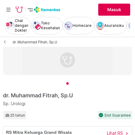
Masuk
Chat
Toko
dengan
Homecare
Asuransiku
Kesehatan
Dokter
dr. Muhammad Fitrah, Sp.U
dr. Muhammad Fitrah, Sp.U
Sp. Urologi
25 tahun
Slot Guarantee
check
RS Mitra Keluarga Grand Wisata
Lihat RS
chevron_right