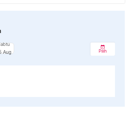
n
Sabtu
Pilih
5 Aug