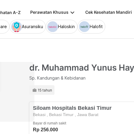
keyboard_arrow_down
keybo
Perawatan Khusus
Cek Kesehatan Mandiri
hatan A-Z
are
Asuransiku
Haloskin
Halofit
dr. Muhammad Yunus Hay
Sp. Kandungan & Kebidanan
15 tahun
Siloam Hospitals Bekasi Timur
Bekasi
,
Bekasi Timur
,
Jawa Barat
Bayar di rumah sakit
Rp 256.000