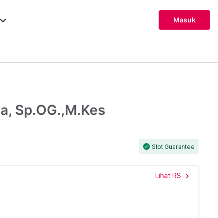
ard_arrow_down
Masuk
a, Sp.OG.,M.Kes
Slot Guarantee
check
Lihat RS
chevron_right