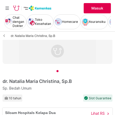
Masuk
Chat
Toko
dengan
Homecare
Asuransiku
Kesehatan
Dokter
dr. Natalia Maria Christina, Sp.B
dr. Natalia Maria Christina, Sp.B
Sp. Bedah Umum
10 tahun
Slot Guarantee
check
Siloam Hospitals Kelapa Dua
Lihat RS
chevron_right