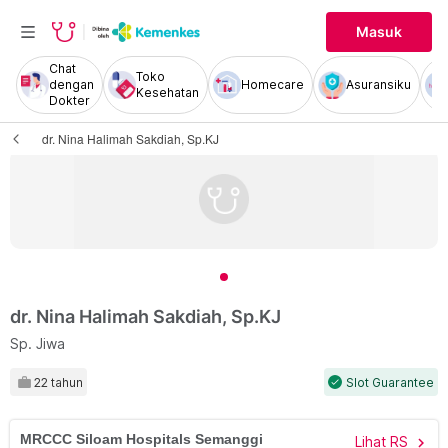
Masuk
Chat
Toko
dengan
Homecare
Asuransiku
Kesehatan
Dokter
dr. Nina Halimah Sakdiah, Sp.KJ
dr. Nina Halimah Sakdiah, Sp.KJ
Sp. Jiwa
22 tahun
Slot Guarantee
check
MRCCC Siloam Hospitals Semanggi
Lihat RS
chevron_right