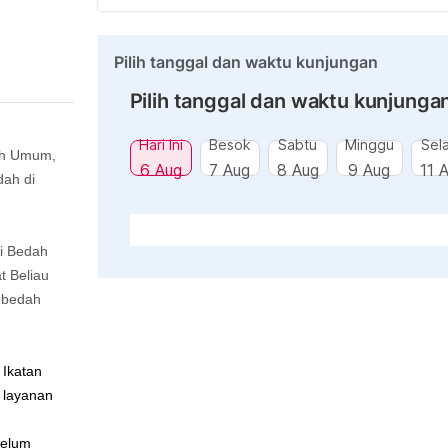
Pilih tanggal dan waktu kunjungan
Pilih tanggal dan waktu kunjunga
Hari Ini
Besok
Sabtu
Minggu
Sel
dah Umum,
6 Aug
7 Aug
8 Aug
9 Aug
11 
dah di
li Bedah
t Beliau
n bedah
 Ikatan
 layanan
belum