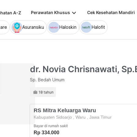
keyboard_arrow_down
keybo
Perawatan Khusus
Cek Kesehatan Mandiri
hatan A-Z
are
Asuransiku
Haloskin
Halofit
dr. Novia Chrisnawati, Sp.
Sp. Bedah Umum
18 tahun
RS Mitra Keluarga Waru
Kabupaten Sidoarjo
,
Waru
,
Jawa Timur
Bayar di rumah sakit
Rp 334.000