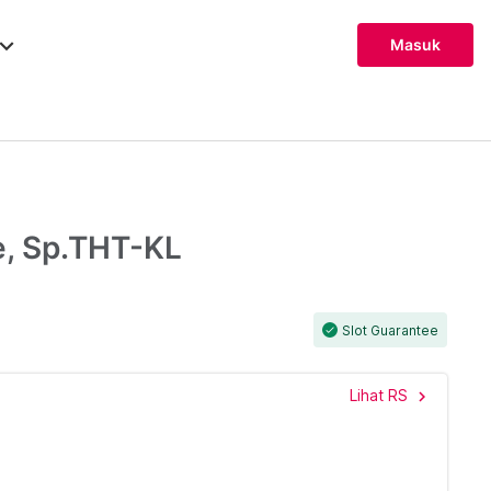
ard_arrow_down
Masuk
e, Sp.THT-KL
Slot Guarantee
check
Lihat RS
chevron_right