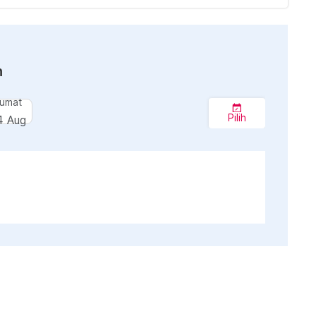
n
umat
Pilih
4 Aug