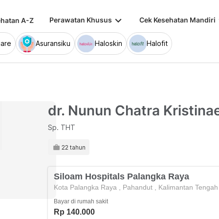
keyboard_arrow_down
keybo
Perawatan Khusus
Cek Kesehatan Mandiri
hatan A-Z
are
Asuransiku
Haloskin
Halofit
dr. Nunun Chatra Kristina
Sp. THT
22 tahun
Siloam Hospitals Palangka Raya
Kota Palangka Raya
,
Pahandut
,
Kalimantan Tengah
Bayar di rumah sakit
Rp 140.000