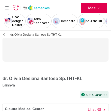
Masuk
Chat
Toko
dengan
Homecare
Asuransiku
Kesehatan
Dokter
dr. Olivia Desiana Santoso Sp.THT-KL
dr. Olivia Desiana Santoso Sp.THT-KL
Lainnya
Slot Guarantee
check
Ciputra Medical Center
Lihat RS
chevron_right