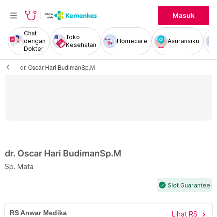
Masuk
Chat
Toko
dengan
Homecare
Asuransiku
Kesehatan
Dokter
dr. Oscar Hari BudimanSp.M
dr. Oscar Hari BudimanSp.M
Sp. Mata
Slot Guarantee
check
RS Anwar Medika
Lihat RS
chevron_right