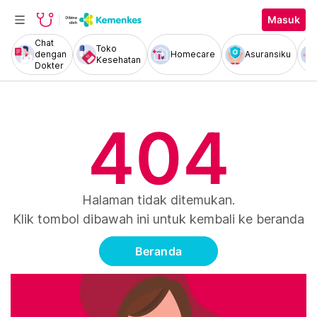
Masuk
Chat
Toko
dengan
Homecare
Asuransiku
Kesehatan
Dokter
404
Halaman tidak ditemukan.
Klik tombol dibawah ini untuk kembali ke beranda
Beranda