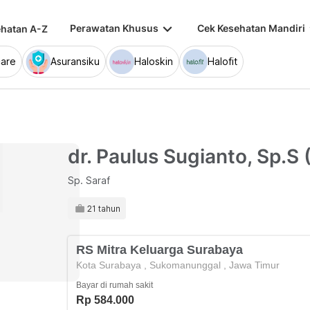
keyboard_arrow_down
keybo
Perawatan Khusus
Cek Kesehatan Mandiri
hatan A-Z
are
Asuransiku
Haloskin
Halofit
dr. Paulus Sugianto, Sp.S 
Sp. Saraf
21 tahun
RS Mitra Keluarga Surabaya
Kota Surabaya
,
Sukomanunggal
,
Jawa Timur
Bayar di rumah sakit
Rp 584.000