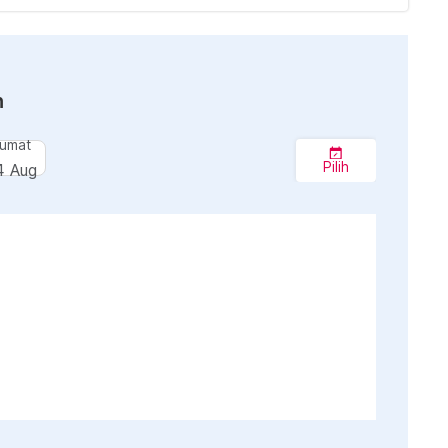
n
umat
Pilih
4 Aug