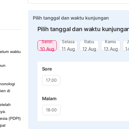
Pilih tanggal dan waktu kunjungan
Pilih tanggal dan waktu kunjunga
Senin
Selasa
Rabu
Kamis
J
10 Aug
11 Aug
12 Aug
13 Aug
1
belum waktu
pun
Sore
17:00
monologi
ien di
Malam
etelah
18:00
aya.
esia (PDPI)
pat