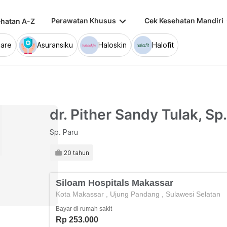
keyboard_arrow_down
keybo
Perawatan Khusus
Cek Kesehatan Mandiri
hatan A-Z
are
Asuransiku
Haloskin
Halofit
dr. Pither Sandy Tulak, Sp
Sp. Paru
20 tahun
Siloam Hospitals Makassar
Kota Makassar
,
Ujung Pandang
,
Sulawesi Selatan
Bayar di rumah sakit
Rp 253.000