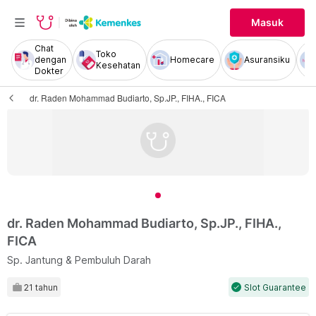
Masuk
Chat
Toko
dengan
Homecare
Asuransiku
Kesehatan
Dokter
dr. Raden Mohammad Budiarto, Sp.JP., FIHA., FICA
dr. Raden Mohammad Budiarto, Sp.JP., FIHA.,
FICA
Sp. Jantung & Pembuluh Darah
21 tahun
Slot Guarantee
check