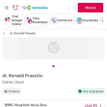
Masuk
Chat
Toko
dengan
Homecare
Asuransiku
Kesehatan
Dokter
dr. Renaldi Prasetio
dr. Renaldi Prasetio
Dokter Umum
10 tahun
Slot Guarantee
check
BIMC Hospitals Nusa Dua
Lihat RS
chevron_right