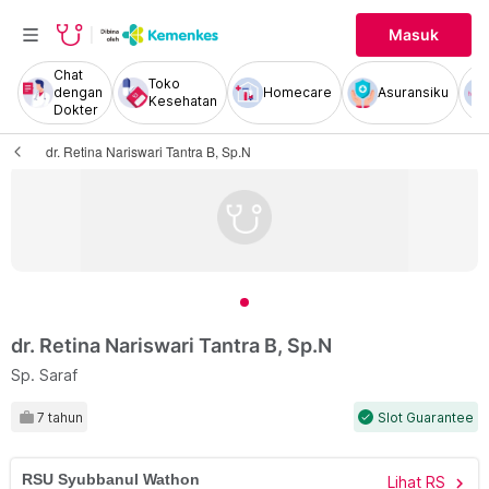
Masuk
Chat
Toko
dengan
Homecare
Asuransiku
Kesehatan
Dokter
dr. Retina Nariswari Tantra B, Sp.N
dr. Retina Nariswari Tantra B, Sp.N
Sp. Saraf
7 tahun
Slot Guarantee
check
RSU Syubbanul Wathon
Lihat RS
chevron_right