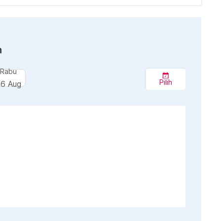
n
Rabu
Pilih
26 Aug