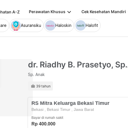
keyboard_arrow_down
keybo
Perawatan Khusus
Cek Kesehatan Mandiri
hatan A-Z
are
Asuransiku
Haloskin
Halofit
dr. Riadhy B. Prasetyo, Sp
Sp. Anak
39 tahun
RS Mitra Keluarga Bekasi Timur
Bekasi
,
Bekasi Timur
,
Jawa Barat
Bayar di rumah sakit
Rp 400.000