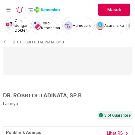
Masuk
Chat
Toko
dengan
Homecare
Asuransiku
Kesehatan
Dokter
DR. ROВВІ ОСТADINATA, SP.B
DR. ROВВІ ОСТADINATA, SP.B
Lainnya
Slot Guarantee
check
Poliklinik Adimas
Lihat RS
chevron_right