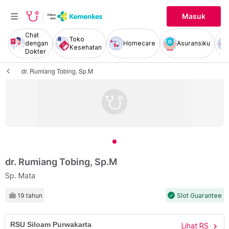
Masuk
Chat
Toko
dengan
Homecare
Asuransiku
Kesehatan
Dokter
dr. Rumiang Tobing, Sp.M
dr. Rumiang Tobing, Sp.M
Sp. Mata
19 tahun
Slot Guarantee
check
RSU Siloam Purwakarta
Lihat RS
chevron_right