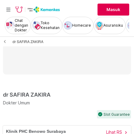
Masuk
Chat
Toko
dengan
Homecare
Asuransiku
Kesehatan
Dokter
dr SAFIRA ZAKIRA
dr SAFIRA ZAKIRA
Dokter Umum
Slot Guarantee
check
Klinik PHC Benowo Surabaya
Lihat RS
chevron_right