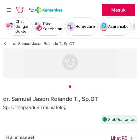
Masuk
Chat
Toko
dengan
Homecare
Asuransiku
Kesehatan
Dokter
dr. Samuel Jason Rolando T., Sp.OT
dr. Samuel Jason Rolando T., Sp.OT
Sp. Orthopaedi & Traumatologi
Slot Guarantee
check
RS Immanuel
Lihat RS
chevron_right