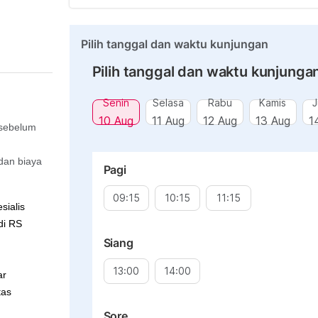
Pilih tanggal dan waktu kunjungan
Pilih tanggal dan waktu kunjunga
Senin
Selasa
Rabu
Kamis
J
10 Aug
11 Aug
12 Aug
13 Aug
1
 sebelum
dan biaya
Pagi
09:15
10:15
11:15
sialis
di
RS
Siang
13:00
14:00
ar
tas
Sore