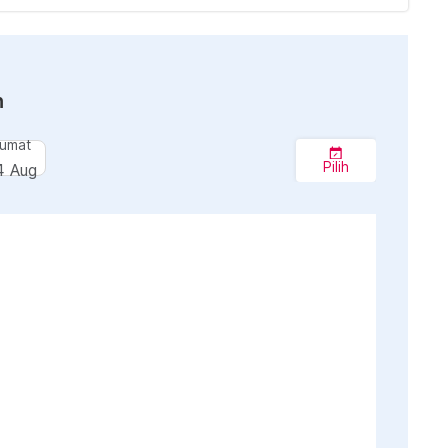
n
umat
Pilih
4 Aug