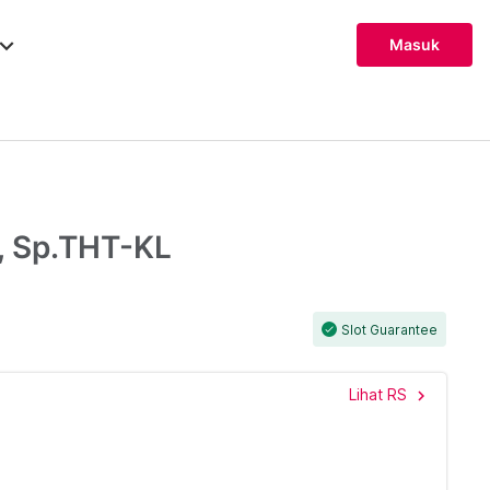
ard_arrow_down
Masuk
s, Sp.THT-KL
Slot Guarantee
check
Lihat RS
chevron_right