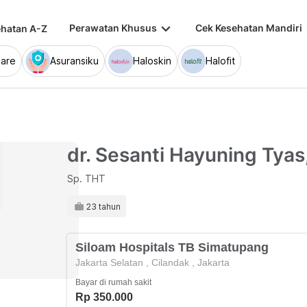
keyboard_arrow_down
keybo
Perawatan Khusus
Cek Kesehatan Mandiri
hatan A-Z
are
Asuransiku
Haloskin
Halofit
dr. Sesanti Hayuning Tya
Sp. THT
23 tahun
Siloam Hospitals TB Simatupang
Jakarta Selatan
,
Cilandak
,
Jakarta
Bayar di rumah sakit
Rp 350.000